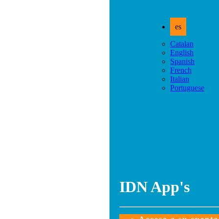
es
Catalan
English
Spanish
French
Italian
Portuguese
IDN App's